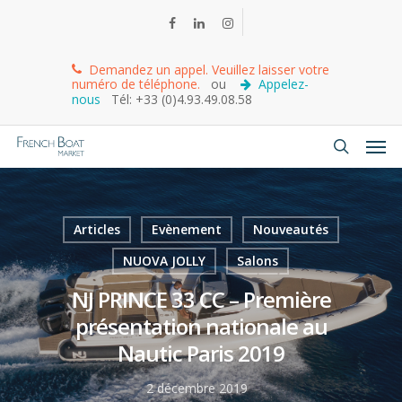
Demandez un appel. Veuillez laisser votre
numéro de téléphone.
ou
Appelez-
nous
Tél: +33 (0)4.93.49.08.58
Articles
Evènement
Nouveautés
NUOVA JOLLY
Salons
NJ PRINCE 33 CC – Première
présentation nationale au
Nautic Paris 2019
2 décembre 2019