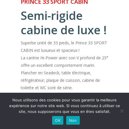
PRINCE 33 SPORT CABIN
Semi-rigide
cabine de luxe !
Superbe unité de 33 pieds, le Prince 33 SPORT
CABIN est luxueux et spacieux !
La carène Hi-Power avec son V profond de 25°
offre un excellent comportement marin.
Plancher en Seadeck, table électrique,
réfrigérateur, plaque de cuisson, cabine de
toilette et WC sont de série.
Le Prince 33SC peut également recevoir un
Nous utilisons des cookies pour vous garantir la meilleure
plancher en teck massif, un T-TOP soft top ou
expérience sur notre site web. Si vous continuez à utiliser ce
hard top accompagné d'une extension de
site, nous supposerons que vous en êtes satisfait.
TTOP grâce à des mâts carbone ou inox et
OK
Non
une toile de bimini.