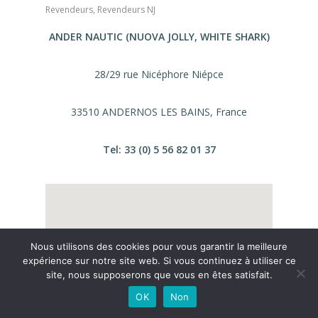
Revendeurs
,
Revendeurs NJ
ANDER NAUTIC (NUOVA JOLLY, WHITE SHARK)
28/29 rue Nicéphore Niépce
33510 ANDERNOS LES BAINS, France
Tel: 33 (0) 5 56 82 01 37
Nous utilisons des cookies pour vous garantir la meilleure
expérience sur notre site web. Si vous continuez à utiliser ce
site, nous supposerons que vous en êtes satisfait.
OK
Non