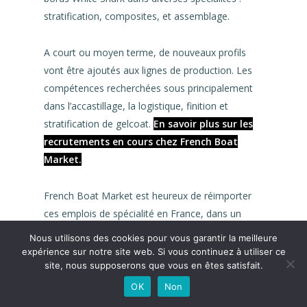
stratification, composites, et assemblage.
A court ou moyen terme, de nouveaux profils
vont être ajoutés aux lignes de production. Les
compétences recherchées sous principalement
dans l’accastillage, la logistique, finition et
stratification de gelcoat.
En savoir plus sur les
recrutements en cours chez French Boat
Market.
French Boat Market est heureux de réimporter
ces emplois de spécialité en France, dans un
bassin régional où la culture nautique est
Nous utilisons des cookies pour vous garantir la meilleure
vraiment importante.
expérience sur notre site web. Si vous continuez à utiliser ce
site, nous supposerons que vous en êtes satisfait.
L’objectif de l’entreprise est la production de 120
OK
Non
à 140 bateaux White Shark par an, ce qui se