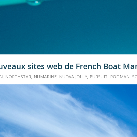
veaux sites web de French Boat Ma
ON
,
NORTHSTAR
,
NUMARINE
,
NUOVA JOLLY
,
PURSUIT
,
RODMAN
,
S