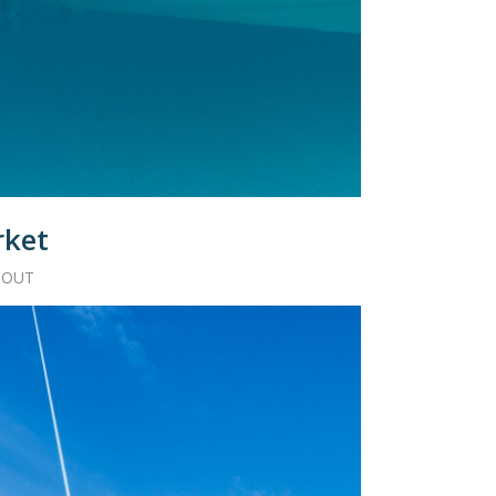
rket
COUT