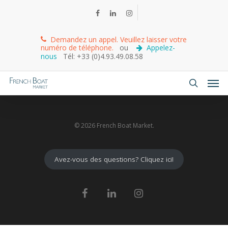
Demandez un appel. Veuillez laisser votre
numéro de téléphone.
ou
Appelez-
nous
Tél: +33 (0)4.93.49.08.58
© 2026 French Boat Market.
Avez-vous des questions? Cliquez ici!