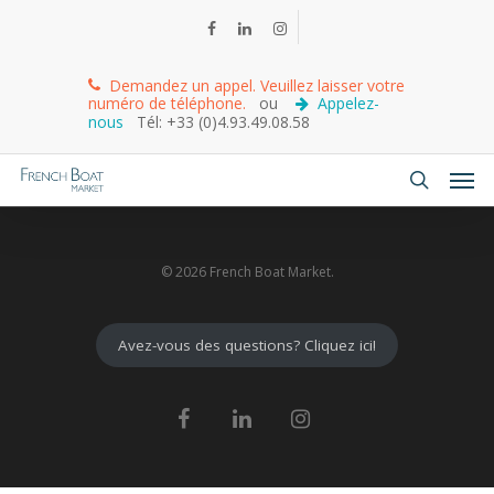
Demandez un appel. Veuillez laisser votre
numéro de téléphone.
ou
Appelez-
nous
Tél: +33 (0)4.93.49.08.58
© 2026 French Boat Market.
Avez-vous des questions? Cliquez ici!