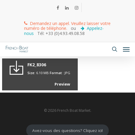
Demandez un appel. Veuillez laisser votre
numéro de téléphone.
ou
Appelez-
nous
Tél: +33 (0)4.93.49.08.58
FK2_8306
Size:
6.10 MB
Format :
JPG
Preview
© 2026 French Boat Market.
Avez-vous des questions? Cliquez ici!