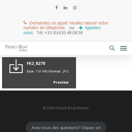
Demandez un appel. Veuillez laisser votre
numéro de téléphone.
ou
Appelez-
nous
Tél: +33 (0)4.93.49.08.58
FK2_8278
Size:
7.61 MB
Format :
JPG
Preview
© 2026 French Boat Market.
Avez-vous des questions? Cliquez ici!