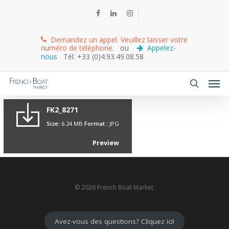
Demandez un appel. Veuillez laisser votre
numéro de téléphone.
ou
Appelez-
nous
Tél: +33 (0)4.93.49.08.58
FK2_8271
Size:
6.24 MB
Format :
JPG
Preview
© 2026 French Boat Market.
Avez-vous des questions? Cliquez ici!