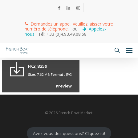
Demandez un appel. Veuillez laisser votre
numéro de téléphone.
ou
Appelez-
nous
Tél: +33 (0)4.93.49.08.58
FK2_8259
Size:
7.62 MB
Format :
JPG
Preview
© 2026 French Boat Market.
Avez-vous des questions? Cliquez ici!