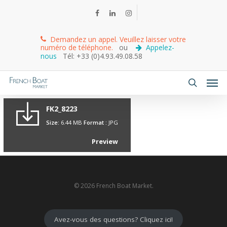
Demandez un appel. Veuillez laisser votre
numéro de téléphone.
ou
Appelez-
nous
Tél: +33 (0)4.93.49.08.58
FK2_8223
Size:
6.44 MB
Format :
JPG
Preview
© 2026 French Boat Market.
Avez-vous des questions? Cliquez ici!