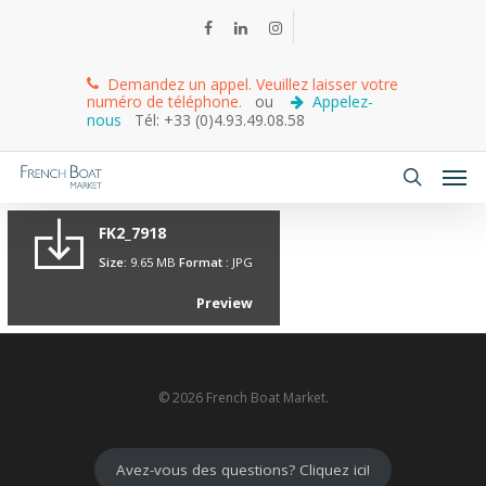
Demandez un appel. Veuillez laisser votre
numéro de téléphone.
ou
Appelez-
nous
Tél: +33 (0)4.93.49.08.58
FK2_7918
Size:
9.65 MB
Format :
JPG
Preview
© 2026 French Boat Market.
Avez-vous des questions? Cliquez ici!