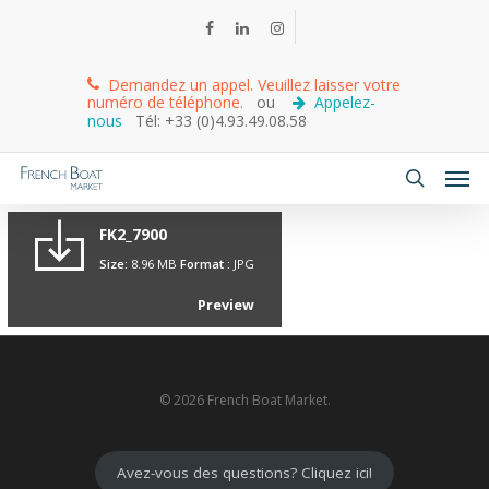
Demandez un appel. Veuillez laisser votre
numéro de téléphone.
ou
Appelez-
nous
Tél: +33 (0)4.93.49.08.58
FK2_7900
Size:
8.96 MB
Format :
JPG
Preview
© 2026 French Boat Market.
Avez-vous des questions? Cliquez ici!