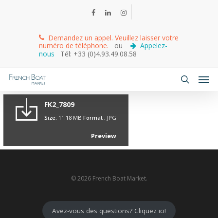
Demandez un appel. Veuillez laisser votre
numéro de téléphone.
ou
Appelez-
nous
Tél: +33 (0)4.93.49.08.58
FK2_7809
Size:
11.18 MB
Format :
JPG
Preview
© 2026 French Boat Market.
Avez-vous des questions? Cliquez ici!