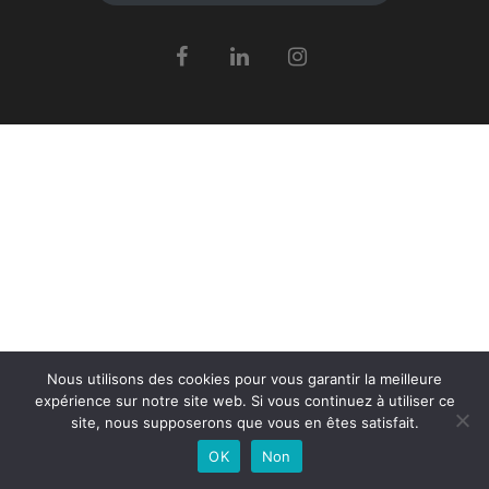
Nous utilisons des cookies pour vous garantir la meilleure
expérience sur notre site web. Si vous continuez à utiliser ce
site, nous supposerons que vous en êtes satisfait.
OK
Non