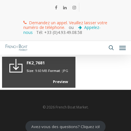
Demandez un appel. Veuillez laisser votre
numéro de téléphone.
ou
Appelez-
nous
Tél: +33 (0)4.93.49.08.58
FK2_7681
Size:
9.60 MB
Format :
JPG
Preview
© 2026 French Boat Market.
Avez-vous des questions? Cliquez ici!