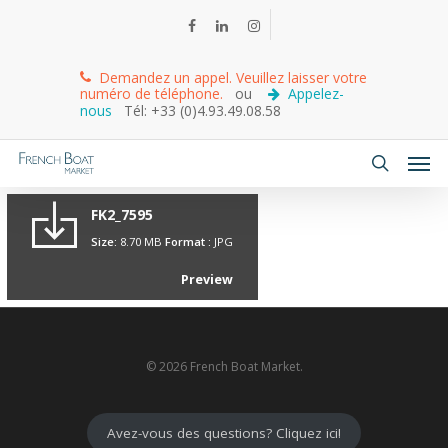
Demandez un appel. Veuillez laisser votre
numéro de téléphone.
ou
Appelez-
nous
Tél: +33 (0)4.93.49.08.58
FK2_7595
Size:
8.70 MB
Format :
JPG
Preview
© 2026 French Boat Market.
Avez-vous des questions? Cliquez ici!