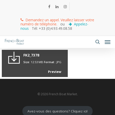
Demandez un appel. Veuillez laisser votre
numéro de téléphone.
ou
Appelez-
nous
Tél: +33 (0)4.93.49.08.58
FK2_7378
Size:
12.53 MB
Format :
JPG
Preview
© 2026 French Boat Market.
Avez-vous des questions? Cliquez ici!