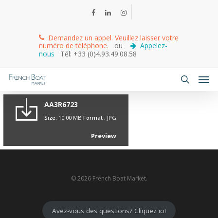
Demandez un appel. Veuillez laisser votre
numéro de téléphone.
ou
Appelez-
nous
Tél: +33 (0)4.93.49.08.58
AA3R6723
Size:
10.00 MB
Format :
JPG
Preview
© 2026 French Boat Market.
Avez-vous des questions? Cliquez ici!