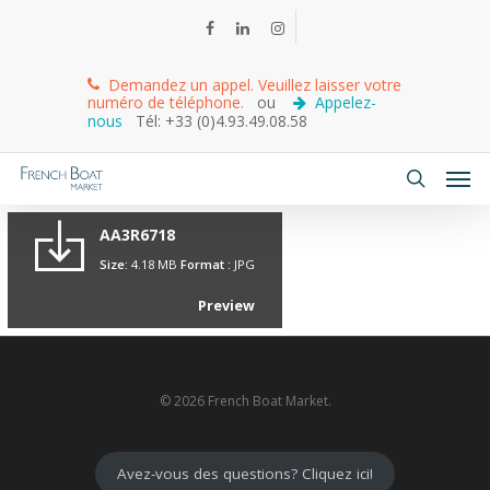
Demandez un appel. Veuillez laisser votre
numéro de téléphone.
ou
Appelez-
nous
Tél: +33 (0)4.93.49.08.58
AA3R6718
Size:
4.18 MB
Format :
JPG
Preview
© 2026 French Boat Market.
Avez-vous des questions? Cliquez ici!