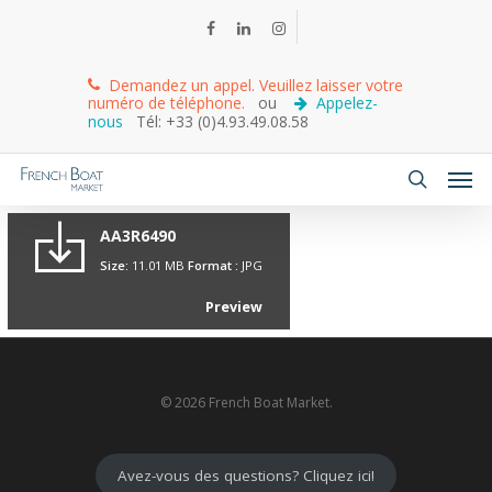
Demandez un appel. Veuillez laisser votre
numéro de téléphone.
ou
Appelez-
nous
Tél: +33 (0)4.93.49.08.58
AA3R6490
Size:
11.01 MB
Format :
JPG
Preview
© 2026 French Boat Market.
Avez-vous des questions? Cliquez ici!