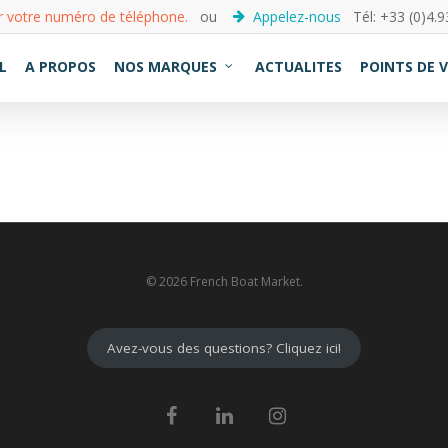
r votre numéro de téléphone.
ou
Appelez-nous
Tél: +33 (0)4.9
L
A PROPOS
NOS MARQUES
ACTUALITES
POINTS DE 
© 2026 French Boat Market.
Avez-vous des questions? Cliquez ici!