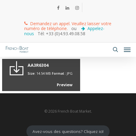
Demandez un appel. Veuillez laisser votre
numéro de téléphone.
ou
Appelez-
nous
Tél: +33 (0)4.93.49.08.58
AA3R6304
Size:
14.54 MB
Format :
JPG
Preview
© 2026 French Boat Market.
Avez-vous des questions? Cliquez ici!