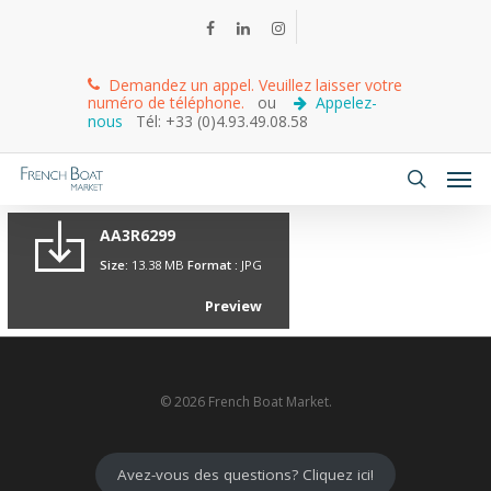
Demandez un appel. Veuillez laisser votre
numéro de téléphone.
ou
Appelez-
nous
Tél: +33 (0)4.93.49.08.58
AA3R6299
Size:
13.38 MB
Format :
JPG
Preview
© 2026 French Boat Market.
Avez-vous des questions? Cliquez ici!