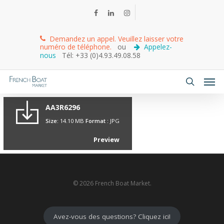
Demandez un appel. Veuillez laisser votre
numéro de téléphone.
ou
Appelez-
nous
Tél: +33 (0)4.93.49.08.58
AA3R6296
Size:
14.10 MB
Format :
JPG
Preview
© 2026 French Boat Market.
Avez-vous des questions? Cliquez ici!