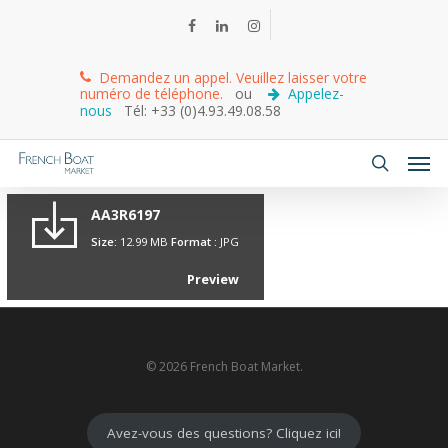
Demandez un appel. Veuillez laisser votre
numéro de téléphone.
ou
Appelez-
nous
Tél: +33 (0)4.93.49.08.58
AA3R6197
Size:
12.99 MB
Format :
JPG
Preview
© 2026 French Boat Market.
Avez-vous des questions? Cliquez ici!