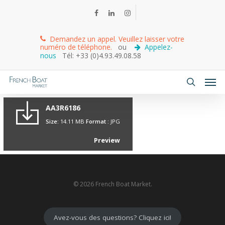
Demandez un appel. Veuillez laisser votre
numéro de téléphone.
ou
Appelez-
nous
Tél: +33 (0)4.93.49.08.58
AA3R6186
Size:
14.11 MB
Format :
JPG
Preview
© 2026 French Boat Market.
Avez-vous des questions? Cliquez ici!