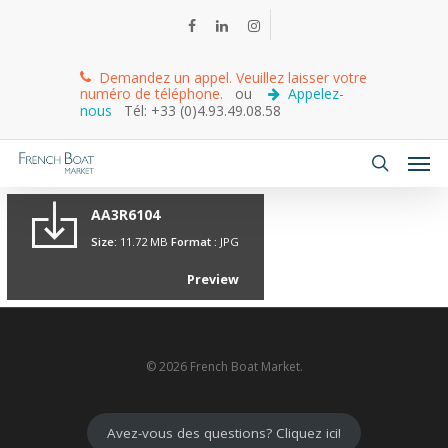
Demandez un appel. Veuillez laisser votre
numéro de téléphone.
ou
Appelez-
nous
Tél: +33 (0)4.93.49.08.58
AA3R6104
Size:
11.72 MB
Format :
JPG
Preview
© 2026 French Boat Market.
Avez-vous des questions? Cliquez ici!