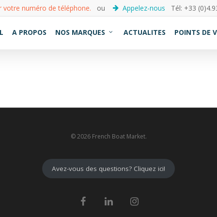
r votre numéro de téléphone.
ou
Appelez-nous
Tél: +33 (0)4.9
L
A PROPOS
NOS MARQUES
ACTUALITES
POINTS DE 
© 2026 French Boat Market.
Avez-vous des questions? Cliquez ici!