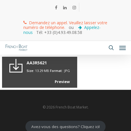
Demandez un appel. Veuillez laisser votre
numéro de téléphone.
ou
Appelez-
nous
Tél: +33 (0)4.93.49.08.58
AA3R5621
Size:
13.29 MB
Format :
JPG
Preview
© 2026 French Boat Market.
Avez-vous des questions? Cliquez ici!