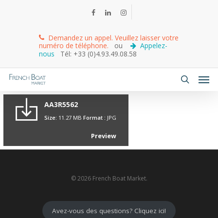
Demandez un appel. Veuillez laisser votre
numéro de téléphone.
ou
Appelez-
nous
Tél: +33 (0)4.93.49.08.58
AA3R5562
Size:
11.27 MB
Format :
JPG
Preview
© 2026 French Boat Market.
Avez-vous des questions? Cliquez ici!