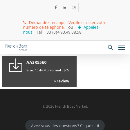
Demandez un appel. Veuillez laisser votre
numéro de téléphone.
ou
Appelez-
nous
Tél: +33 (0)4.93.49.08.58
AA3R5560
Size:
10.44 MB
Format :
JPG
Preview
© 2026 French Boat Market.
Avez-vous des questions? Cliquez ici!