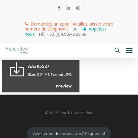
Demandez un appel. Veuillez laisser votre
numéro de téléphone.
ou
Appelez-
nous
Tél: +33 (0)4.93.49.08.58
AA3R5527
Size:
5.04 MB
Format :
JPG
Preview
© 2026 French Boat Market.
Avez-vous des questions? Cliquez ici!