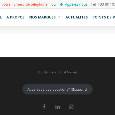
r votre numéro de téléphone.
ou
Appelez-nous
Tél: +33 (0)4.9
L
A PROPOS
NOS MARQUES
ACTUALITES
POINTS DE 
© 2026 French Boat Market.
Avez-vous des questions? Cliquez ici!