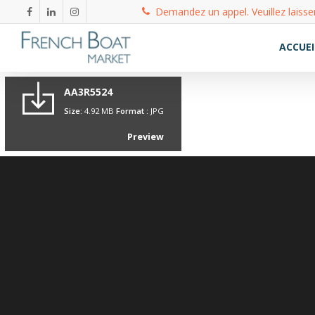
Demandez un appel. Veuillez laisse
ACCUEI
AA3R5524
Size:
4.92 MB
Format :
JPG
Preview