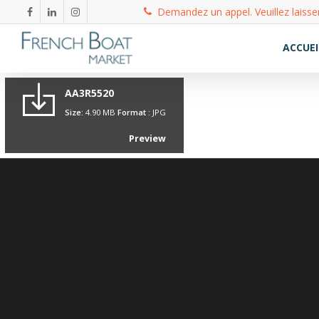
Demandez un appel. Veuillez laisse
ACCUEI
AA3R5520
Size:
4.90 MB
Format :
JPG
Preview