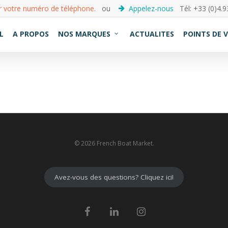
r votre numéro de téléphone.
ou
Appelez-nous
Tél: +33 (0)4.9
L
A PROPOS
NOS MARQUES
ACTUALITES
POINTS DE 
© 2026 French Boat Market.
Avez-vous des questions? Cliquez ici!