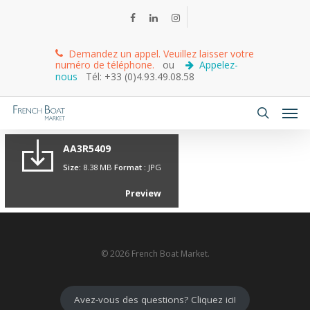
Demandez un appel. Veuillez laisser votre
numéro de téléphone.
ou
Appelez-
nous
Tél: +33 (0)4.93.49.08.58
AA3R5409
Size:
8.38 MB
Format :
JPG
Preview
© 2026 French Boat Market.
Avez-vous des questions? Cliquez ici!