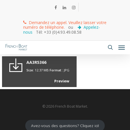
Demandez un appel. Veuillez laisser votre
numéro de téléphone.
ou
Appelez-
nous
Tél: +33 (0)4.93.49.08.58
AA3R5366
Size:
12.37 MB
Format :
JPG
Preview
© 2026 French Boat Market.
Avez-vous des questions? Cliquez ici!