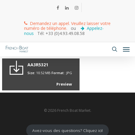
Demandez un appel. Veuillez laisser votre
numéro de téléphone.
ou
Appelez-
nous
Tél: +33 (0)4.93.49.08.58
AA3R5321
Size:
10.52 MB
Format :
JPG
Preview
© 2026 French Boat Market.
Avez-vous des questions? Cliquez ici!