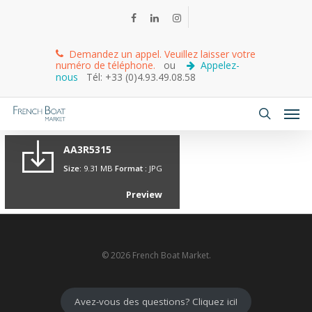
Demandez un appel. Veuillez laisser votre
numéro de téléphone.
ou
Appelez-
nous
Tél: +33 (0)4.93.49.08.58
AA3R5315
Size:
9.31 MB
Format :
JPG
Preview
© 2026 French Boat Market.
Avez-vous des questions? Cliquez ici!