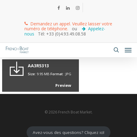
Demandez un appel. Veuillez laisser votre
numéro de téléphone.
ou
Appelez-
nous
Tél: +33 (0)4.93.49.08.58
AA3R5313
Size:
9.95 MB
Format :
JPG
Preview
© 2026 French Boat Market.
Avez-vous des questions? Cliquez ici!