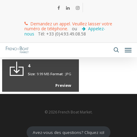
Demandez un appel. Veuillez laisser votre
numéro de téléphone.
ou
Appelez-
nous
Tél: +33 (0)4.93.49.08.58
4
Size:
9.99 MB
Format :
JPG
Preview
© 2026 French Boat Market.
Avez-vous des questions? Cliquez ici!