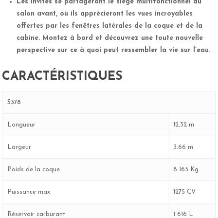
Les invités se partageront le siège multifonctionnel du
salon avant, où ils apprécieront les vues incroyables
offertes par les fenêtres latérales de la coque et de la
cabine. Montez à bord et découvrez une toute nouvelle
perspective sur ce à quoi peut ressembler la vie sur l’eau.
CARACTÉRISTIQUES
S378
Longueur
12.32 m
Largeur
3.66 m
Poids de la coque
8 165 Kg
Puissance max
1275 CV
Réservoir carburant
1 616 L